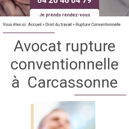
04 26 46 04 79
Je prends rendez-vous
Vous êtes ici :
Accueil
>
Droit du travail
> Rupture Conventionnelle
Avocat rupture
conventionnelle
à Carcassonne